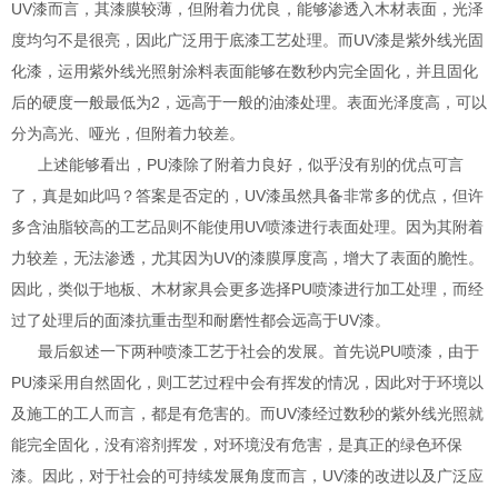
UV漆而言，其漆膜较薄，但附着力优良，能够渗透入木材表面，光泽
度均匀不是很亮，因此广泛用于底漆工艺处理。而UV漆是紫外线光固
化漆，运用紫外线光照射涂料表面能够在数秒内完全固化，并且固化
后的硬度一般最低为2，远高于一般的油漆处理。表面光泽度高，可以
分为高光、哑光，但附着力较差。
上述能够看出，PU漆除了附着力良好，似乎没有别的优点可言
了，真是如此吗？答案是否定的，UV漆虽然具备非常多的优点，但许
多含油脂较高的工艺品则不能使用UV喷漆进行表面处理。因为其附着
力较差，无法渗透，尤其因为UV的漆膜厚度高，增大了表面的脆性。
因此，类似于地板、木材家具会更多选择PU喷漆进行加工处理，而经
过了处理后的面漆抗重击型和耐磨性都会远高于UV漆。
最后叙述一下两种喷漆工艺于社会的发展。首先说PU喷漆，由于
PU漆采用自然固化，则工艺过程中会有挥发的情况，因此对于环境以
及施工的工人而言，都是有危害的。而UV漆经过数秒的紫外线光照就
能完全固化，没有溶剂挥发，对环境没有危害，是真正的绿色环保
漆。因此，对于社会的可持续发展角度而言，UV漆的改进以及广泛应